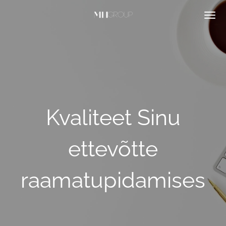
Skip
to
main
content
Kvaliteet Sinu
ettevõtte
raamatupidamises