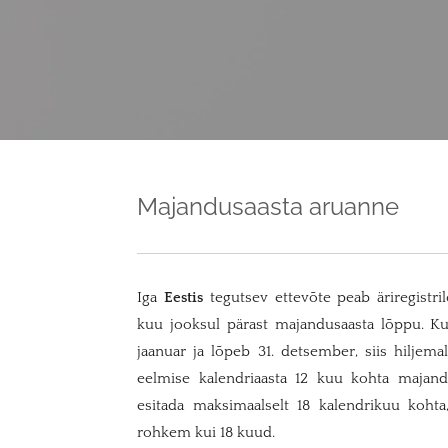
Majandusaasta aruanne
Iga
Eestis
tegutsev ettevõte peab äriregistr
kuu jooksul pärast majandusaasta lõppu. Kui
jaanuar ja lõpeb 31. detsember, siis hiljemal
eelmise kalendriaasta 12 kuu kohta majand
esitada maksimaalselt 18 kalendrikuu koht
rohkem kui 18 kuud.