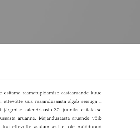
ile esitama raamatupidamise aastaaruande kuue
 ettevõtte uus majandusaasta algab seisuga 1.
t järgmise kalendriaasta 30. juuniks esitatakse
usaasta aruanne. Majandusaasta aruande võib
a, kui ettevõtte asutamisest ei ole möödunud