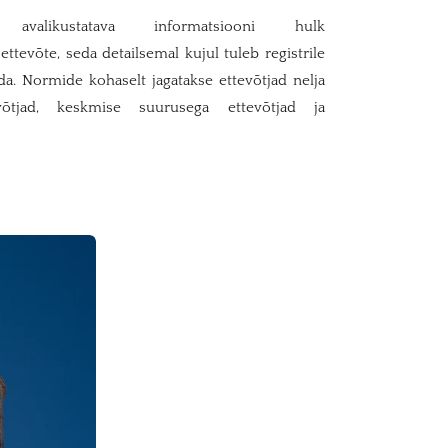
avalikustatava informatsiooni hulk
tevõte, seda detailsemal kujul tuleb registrile
da. Normide kohaselt jagatakse ettevõtjad nelja
tevõtjad, keskmise suurusega ettevõtjad ja