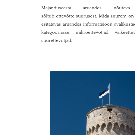
Majandusaasta aruandes nõutava 
sõltub ettevõtte suurusest. Mida suurem on et
esitatavas aruandes informatsioon avalikusta
kategooriasse: mikroettevõtjad, väikeet
suurettevõtjad.