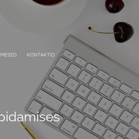
NIMESED
KONTAKTID
upidamises